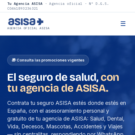
Tu Agencia ASISA
· Agencia oficial · Nº D.G.S.
C0461B93236321
☰
AGENCIA OFICIAL ASISA
🎁 Consulta las promociones vigentes
El seguro de salud,
con
tu agencia de ASISA.
Contrata tu seguro ASISA estés donde estés en
España, con el asesoramiento personal y
gratuito de tu agencia de ASISA: Salud, Dental,
Vida, Decesos, Mascotas, Accidentes y Viajes
— sin centralitas, respondiendo por WhatsApp.